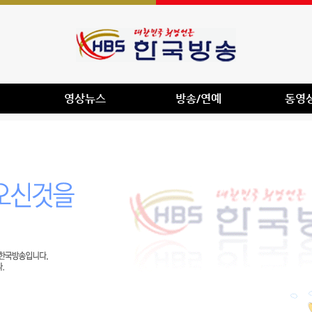
영상뉴스
방송/연예
동영