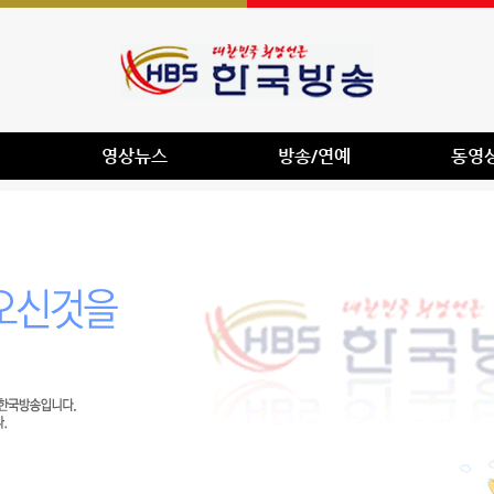
영상뉴스
방송/연예
동영